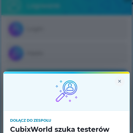
Logowanie
Zaloguj się
×
Rejestracja
DOŁĄCZ DO ZESPOŁU
Zapomniałeś hasła?
CubixWorld szuka testerów