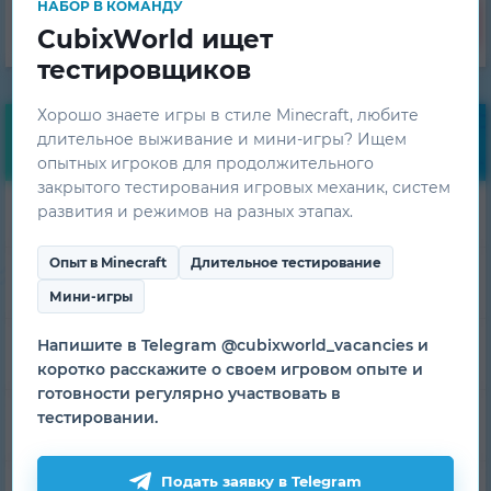
НАБОР В КОМАНДУ
Забыл пароль
CubixWorld ищет
тестировщиков
Хорошо знаете игры в стиле Minecraft, любите
длительное выживание и мини-игры? Ищем
Навигация
опытных игроков для продолжительного
закрытого тестирования игровых механик, систем
развития и режимов на разных этапах.
Скачать лаунчер
Опыт в Minecraft
Длительное тестирование
Моды
Мини-игры
Напишите в Telegram @cubixworld_vacancies и
Скины
коротко расскажите о своем игровом опыте и
готовности регулярно участвовать в
тестировании.
Плащи
Подать заявку в Telegram