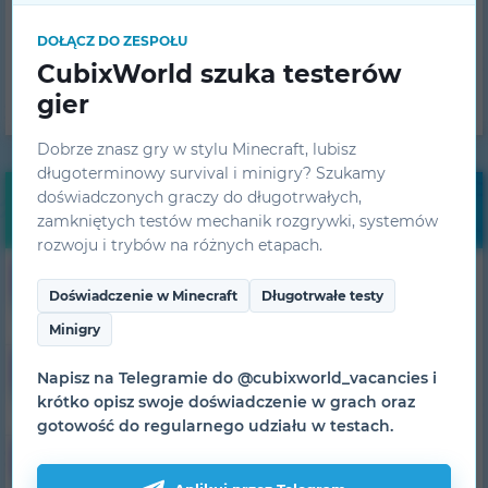
Otrzymuj codzienne
bonusy!
DOŁĄCZ DO ZESPOŁU
CubixWorld szuka testerów
UZYSKAJ
gier
Dobrze znasz gry w stylu Minecraft, lubisz
długoterminowy survival i minigry? Szukamy
doświadczonych graczy do długotrwałych,
Monitorowanie
zamkniętych testów mechanik rozgrywki, systemów
rozwoju i trybów na różnych etapach.
81
1.7.10
HiTech
Doświadczenie w Minecraft
Długotrwałe testy
1 serwer
z 500
Minigry
41
1.7.10
SkyTech
Napisz na Telegramie do @cubixworld_vacancies i
1 serwer
krótko opisz swoje doświadczenie w grach oraz
z 300
gotowość do regularnego udziału w testach.
118
1.7.10
TechnoMagic
1 serwer