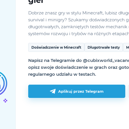
gier
Dobrze znasz gry w stylu Minecraft, lubisz dł
survival i minigry? Szukamy doświadczonych g
długotrwałych, zamkniętych testów mechanik 
systemów rozwoju i trybów na różnych etapach
Doświadczenie w Minecraft
Długotrwałe testy
M
Napisz na Telegramie do @cubixworld_vacanc
opisz swoje doświadczenie w grach oraz got
regularnego udziału w testach.
Aplikuj przez Telegram