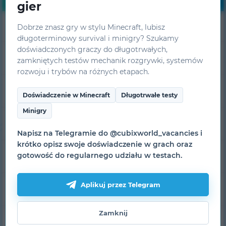
gier
Pobierz launcher
Dobrze znasz gry w stylu Minecraft, lubisz
długoterminowy survival i minigry? Szukamy
doświadczonych graczy do długotrwałych,
Mody
zamkniętych testów mechanik rozgrywki, systemów
rozwoju i trybów na różnych etapach.
Skórki
Doświadczenie w Minecraft
Długotrwałe testy
Minigry
Peleryny
Napisz na Telegramie do @cubixworld_vacancies i
krótko opisz swoje doświadczenie w grach oraz
gotowość do regularnego udziału w testach.
Ranking graczy
Aplikuj przez Telegram
Lista banów
Zamknij
Pytanie-odpowiedź