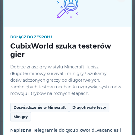
Mody
Skórki
DOŁĄCZ DO ZESPOŁU
CubixWorld szuka testerów
Peleryny
gier
Dobrze znasz gry w stylu Minecraft, lubisz
Ranking graczy
długoterminowy survival i minigry? Szukamy
doświadczonych graczy do długotrwałych,
zamkniętych testów mechanik rozgrywki, systemów
Lista banów
rozwoju i trybów na różnych etapach.
Doświadczenie w Minecraft
Długotrwałe testy
Pytanie-odpowiedź
Minigry
Napisz na Telegramie do @cubixworld_vacancies i
Wsparcie techniczne