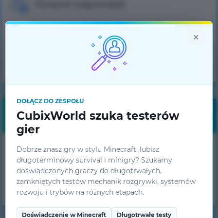
Pytanie-odpowiedź
×
Wsparcie techniczne
Zespół projektowy
DOŁĄCZ DO ZESPOŁU
CubixWorld szuka testerów
Darmowe bonusy
gier
Otrzymuj codzienne
Dobrze znasz gry w stylu Minecraft, lubisz
długoterminowy survival i minigry? Szukamy
bonusy!
doświadczonych graczy do długotrwałych,
UZYSKAJ
zamkniętych testów mechanik rozgrywki, systemów
rozwoju i trybów na różnych etapach.
Doświadczenie w Minecraft
Długotrwałe testy