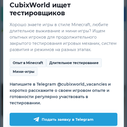
29 окт. 2022 г., 10:49
CubixWorld ищет
тестировщиков
Подробнее
Хорошо знаете игры в стиле Minecraft, любите
длительное выживание и мини-игры? Ищем
опытных игроков для продолжительного
Desert Upgrade
[1.16.5]
закрытого тестирования игровых механик, систем
развития и режимов на разных этапах.
Опыт в Minecraft
Длительное тестирование
Мини-игры
Напишите в Telegram @cubixworld_vacancies и
коротко расскажите о своем игровом опыте и
готовности регулярно участвовать в
тестировании.
Подать заявку в Telegram