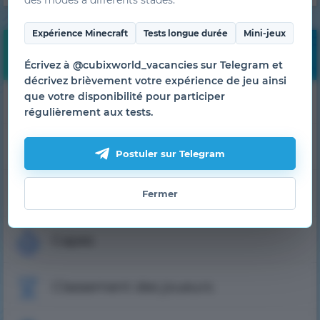
des modes à différents stades.
Expérience Minecraft
Tests longue durée
Mini-jeux
Navigation
Écrivez à @cubixworld_vacancies sur Telegram et
décrivez brièvement votre expérience de jeu ainsi
que votre disponibilité pour participer
Télécharger le lanceur
régulièrement aux tests.
Mods
Postuler sur Telegram
Skins
Fermer
Capes
Classement des joueurs