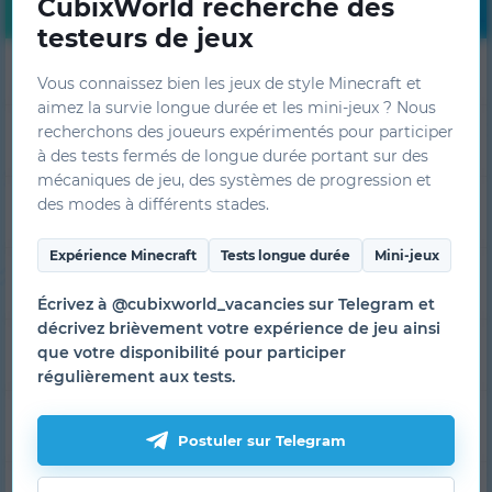
Navigation
CubixWorld recherche des
testeurs de jeux
Télécharger le lanceur
Vous connaissez bien les jeux de style Minecraft et
aimez la survie longue durée et les mini-jeux ? Nous
recherchons des joueurs expérimentés pour participer
Mods
à des tests fermés de longue durée portant sur des
mécaniques de jeu, des systèmes de progression et
des modes à différents stades.
Skins
Expérience Minecraft
Tests longue durée
Mini-jeux
Capes
Écrivez à @cubixworld_vacancies sur Telegram et
décrivez brièvement votre expérience de jeu ainsi
que votre disponibilité pour participer
Classement des joueurs
régulièrement aux tests.
Liste des bannissements
Postuler sur Telegram