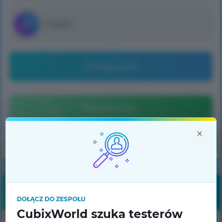
Zaloguj się
Rejestracja
×
Zapomniałeś hasła?
Nawigacja
DOŁĄCZ DO ZESPOŁU
CubixWorld szuka testerów