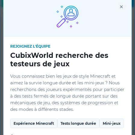
×
Télécharger le lanceur
Mods
REJOIGNEZ L'ÉQUIPE
CubixWorld recherche des
Skins
testeurs de jeux
Capes
Vous connaissez bien les jeux de style Minecraft et
aimez la survie longue durée et les mini-jeux ? Nous
recherchons des joueurs expérimentés pour participer
Classement des joueurs
à des tests fermés de longue durée portant sur des
mécaniques de jeu, des systèmes de progression et
des modes à différents stades.
Liste des bannissements
Expérience Minecraft
Tests longue durée
Mini-jeux
FAQ