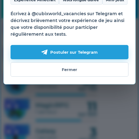
Monitoring
Écrivez à @cubixworld_vacancies sur Telegram et
décrivez brièvement votre expérience de jeu ainsi
13
1.7.10
HiTech
que votre disponibilité pour participer
régulièrement aux tests.
1 serveur
sur 500
6
1.7.10
Postuler sur Telegram
SkyTech
1 serveur
sur 300
Fermer
55
1.7.10
TechnoMagic
1 serveur
sur 750
11
1.7.10
MagicRPG
1 serveur
sur 500
3
1.7.10
Galaxy
1 serveur