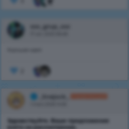
3
xxx_grup_xxx
17 oct. 2025 06:48
Хорошая идея
2
_Snejock_
Управляющий
1 mars 2026 14:55
Здравствуйте. Ваше предложение
взято на рассмотрение.