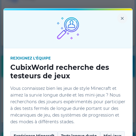
×
Support technique
Équipe du projet
REJOIGNEZ L'ÉQUIPE
CubixWorld recherche des
Bonus gratuits
testeurs de jeux
Obtenez des bonus
Vous connaissez bien les jeux de style Minecraft et
quotidiens !
aimez la survie longue durée et les mini-jeux ? Nous
recherchons des joueurs expérimentés pour participer
OBTENIR
à des tests fermés de longue durée portant sur des
mécaniques de jeu, des systèmes de progression et
des modes à différents stades.
Expérience Minecraft
Tests longue durée
Mini-jeux