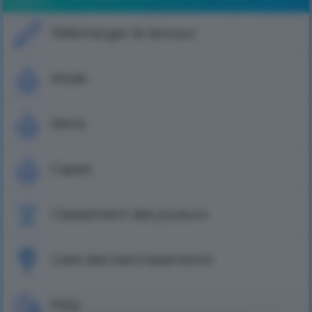
Télécharger le lanceur
Mods
Skins
Capes
Classement des joueurs
Liste des bannissements
FAQ