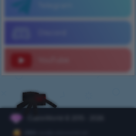
Telegram
Discord
YouTube
CubixWorld © 2015 - 2026
CEO:
ceo@cubixworld.net