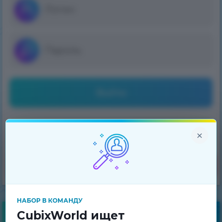
Войти
×
Регистрация
Забыл пароль
НАБОР В КОМАНДУ
CubixWorld ищет
Навигация