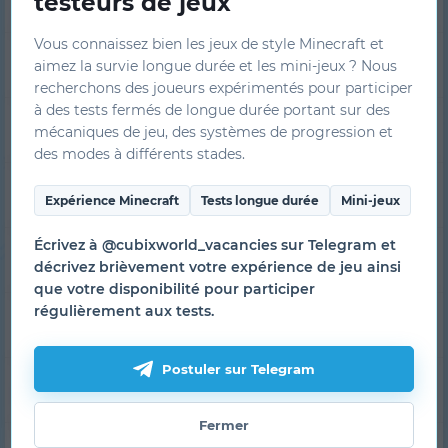
testeurs de jeux
Télécharger le lanceur
Vous connaissez bien les jeux de style Minecraft et
Mods
aimez la survie longue durée et les mini-jeux ? Nous
recherchons des joueurs expérimentés pour participer
à des tests fermés de longue durée portant sur des
Skins
mécaniques de jeu, des systèmes de progression et
des modes à différents stades.
Capes
Expérience Minecraft
Tests longue durée
Mini-jeux
Écrivez à @cubixworld_vacancies sur Telegram et
Classement des joueurs
décrivez brièvement votre expérience de jeu ainsi
que votre disponibilité pour participer
régulièrement aux tests.
Liste des bannissements
Postuler sur Telegram
FAQ
Fermer