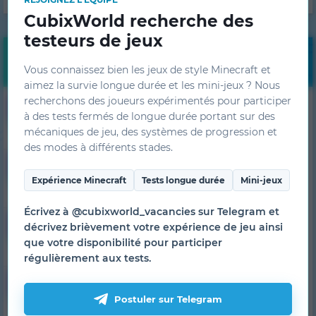
CubixWorld recherche des
testeurs de jeux
Monitoring
Vous connaissez bien les jeux de style Minecraft et
aimez la survie longue durée et les mini-jeux ? Nous
31
1.7.10
recherchons des joueurs expérimentés pour participer
HiTech
à des tests fermés de longue durée portant sur des
1 serveur
sur 500
mécaniques de jeu, des systèmes de progression et
des modes à différents stades.
11
1.7.10
SkyTech
Expérience Minecraft
Tests longue durée
Mini-jeux
1 serveur
sur 300
Écrivez à @cubixworld_vacancies sur Telegram et
51
1.7.10
TechnoMagic
décrivez brièvement votre expérience de jeu ainsi
1 serveur
que votre disponibilité pour participer
sur 750
régulièrement aux tests.
11
1.7.10
MagicRPG
1 serveur
Postuler sur Telegram
sur 500