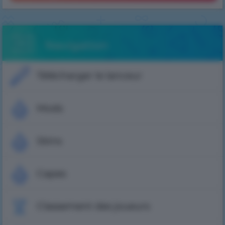
Navigation
Télécharger le lanceur
Mods
Skins
Capes
Classement des joueurs