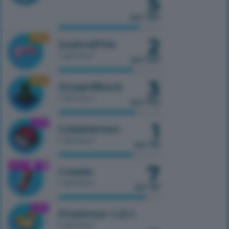
5
sur 100
2
1.16.5
IceAndFire
1 serveur
sur 100
3
1.16.5
OceanBlock
1 serveur
sur 100
1
1.21.1
Cobblemon
1 serveur
sur 50
7
1.21.1
Create
1 serveur
sur 50
1.21.1
Pixelmon 1.21.1
1 serveur