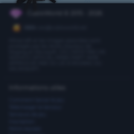
CubixWorld © 2015 - 2026
CEO:
ceo@cubixworld.net
Minecraft et les images associées sont
protégés par les droits d'auteur de
Mojang et Microsoft. CECI N'EST PAS UN
SERVICE OFFICIEL MINECRAFT. NON
APPROUVÉ PAR OU LIÉ À MOJANG OU
MICROSOFT.
Informations utiles
Comment lancer le jeu
Télécharger le lanceur
Serveurs de jeu
Inscription
Notre équipe