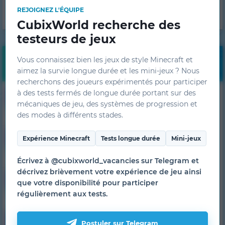
OBTENIR
REJOIGNEZ L'ÉQUIPE
CubixWorld recherche des
testeurs de jeux
Vous connaissez bien les jeux de style Minecraft et
Monitoring
aimez la survie longue durée et les mini-jeux ? Nous
recherchons des joueurs expérimentés pour participer
14
1.7.10
à des tests fermés de longue durée portant sur des
HiTech
mécaniques de jeu, des systèmes de progression et
1 serveur
sur 500
des modes à différents stades.
6
1.7.10
SkyTech
Expérience Minecraft
Tests longue durée
Mini-jeux
1 serveur
sur 300
Écrivez à @cubixworld_vacancies sur Telegram et
décrivez brièvement votre expérience de jeu ainsi
55
1.7.10
TechnoMagic
que votre disponibilité pour participer
1 serveur
régulièrement aux tests.
sur 750
11
1.7.10
MagicRPG
Postuler sur Telegram