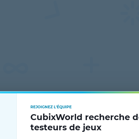
REJOIGNEZ L'ÉQUIPE
CubixWorld recherche d
testeurs de jeux