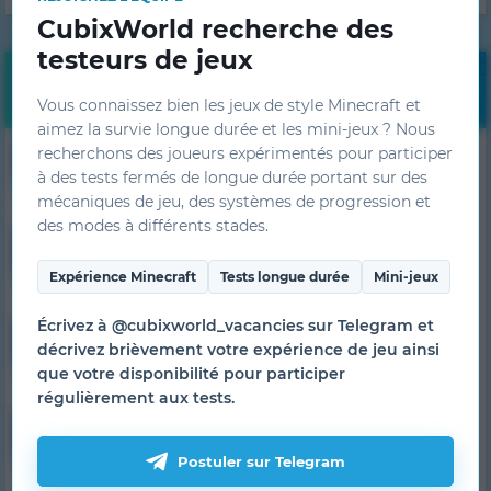
CubixWorld recherche des
testeurs de jeux
Monitoring
Vous connaissez bien les jeux de style Minecraft et
aimez la survie longue durée et les mini-jeux ? Nous
60
1.7.10
recherchons des joueurs expérimentés pour participer
HiTech
à des tests fermés de longue durée portant sur des
1 serveur
sur 500
mécaniques de jeu, des systèmes de progression et
des modes à différents stades.
29
1.7.10
SkyTech
1 serveur
Expérience Minecraft
Tests longue durée
Mini-jeux
sur 300
Écrivez à @cubixworld_vacancies sur Telegram et
82
1.7.10
TechnoMagic
décrivez brièvement votre expérience de jeu ainsi
1 serveur
que votre disponibilité pour participer
sur 750
régulièrement aux tests.
18
1.7.10
MagicRPG
1 serveur
Postuler sur Telegram
sur 500