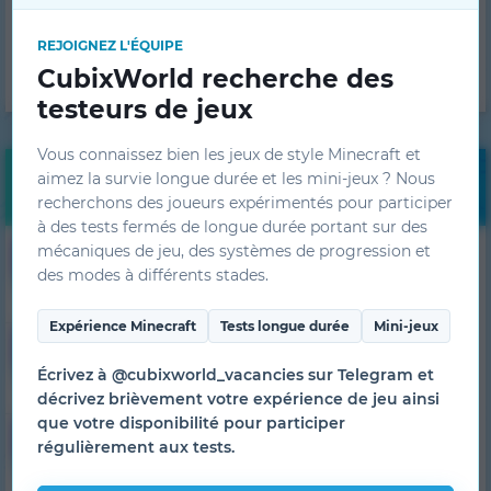
quotidiens !
REJOIGNEZ L'ÉQUIPE
OBTENIR
CubixWorld recherche des
testeurs de jeux
Vous connaissez bien les jeux de style Minecraft et
aimez la survie longue durée et les mini-jeux ? Nous
Monitoring
recherchons des joueurs expérimentés pour participer
à des tests fermés de longue durée portant sur des
39
1.7.10
mécaniques de jeu, des systèmes de progression et
HiTech
des modes à différents stades.
1 serveur
sur 500
Expérience Minecraft
Tests longue durée
Mini-jeux
22
1.7.10
SkyTech
1 serveur
Écrivez à @cubixworld_vacancies sur Telegram et
sur 300
décrivez brièvement votre expérience de jeu ainsi
que votre disponibilité pour participer
47
1.7.10
TechnoMagic
régulièrement aux tests.
1 serveur
sur 750