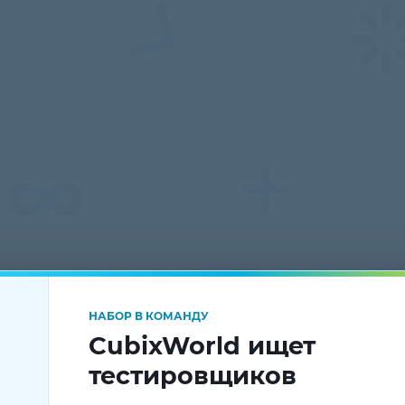
НАБОР В КОМАНДУ
CubixWorld ищет
тестировщиков