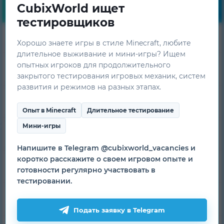
Навигация
CubixWorld ищет
тестировщиков
Скачать лаунчер
Хорошо знаете игры в стиле Minecraft, любите
длительное выживание и мини-игры? Ищем
опытных игроков для продолжительного
Моды
закрытого тестирования игровых механик, систем
развития и режимов на разных этапах.
Скины
Опыт в Minecraft
Длительное тестирование
Мини-игры
Плащи
Напишите в Telegram @cubixworld_vacancies и
коротко расскажите о своем игровом опыте и
Рейтинг игроков
готовности регулярно участвовать в
тестировании.
Банлист
Подать заявку в Telegram