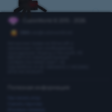
CubixWorld © 2015 - 2026
CEO:
ceo@cubixworld.net
Авторские права на Minecraft и
связанные с ним изображения
принадлежат Mojang и Microsoft. НЕ
ЯВЛЯЕТСЯ ОФИЦИАЛЬНЫМ
СЕРВИСОМ MINECRAFT. НЕ
ОДОБРЕНО И НЕ СВЯЗАНО С MOJANG
ИЛИ MICROSOFT.
Полезная информация
Как начать игру
Скачать лаунчер
Игровые сервера