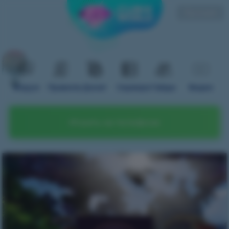
Русский
Форум
Правила
Донат
Сервера
Гайды
Видео
Играть на телефоне