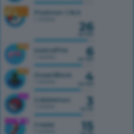
1.16.5
Pixelmon 1.16.5
1 сервер
26
из 100
6
1.16.5
IceAndFire
1 сервер
из 100
4
1.16.5
OceanBlock
1 сервер
из 100
3
1.21.1
Cobblemon
1 сервер
из 50
15
1.21.1
Create
1 сервер
из 50