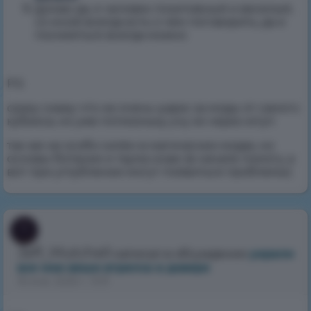
думаю да, я человек позитивный и веселый,
со мной всегда есть о чём поговорить, да и
посмеяться всегда можно
P.S
сразу скажу что не очень шарю за моды от самого
кубикса, но уже потихоньку учу их через ютуп
так же не особо силён в магических модах, но
основы ботании и таума знаю (в начале помогу, а
вот при углублении могут появиться проблемы)
Jeff_Mutchell
написал в обсуждении
украли
все мои веши втрелса в доверя
16 янв. 2025 г., 9:31