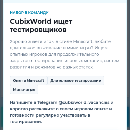
Рейтинг игроков
НАБОР В КОМАНДУ
CubixWorld ищет
тестировщиков
Банлист
Хорошо знаете игры в стиле Minecraft, любите
длительное выживание и мини-игры? Ищем
Вопрос-Ответ
опытных игроков для продолжительного
закрытого тестирования игровых механик, систем
развития и режимов на разных этапах.
Техническая поддержка
Опыт в Minecraft
Длительное тестирование
Команда проекта
Мини-игры
Напишите в Telegram @cubixworld_vacancies и
коротко расскажите о своем игровом опыте и
готовности регулярно участвовать в
Бесплатные бонусы
тестировании.