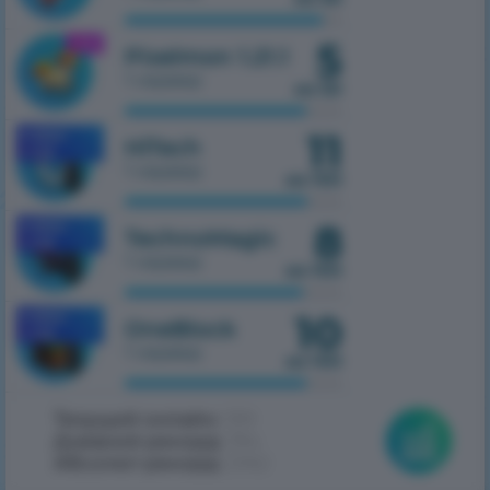
5
1.21.1
Pixelmon 1.21.1
1 сервер
из 50
11
MOBILE
HiTech
1.7.10
1 сервер
из 100
8
MOBILE
TechnoMagic
1.7.10
1 сервер
из 100
10
MOBILE
OneBlock
1.7.10
1 сервер
из 100
Текущий онлайн:
359
Дневной рекорд:
394
Абсолют рекорд:
2062