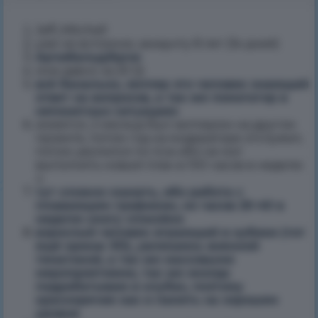
Jeff_Mitchell
уже не вспомню, аккаунту 8 лет (3к дней)
Арчибальд/Арчи
мне давно за 20 )))
всё банально, хелпер это человек знающий
ответ на вопросов, а так же помогатор в
непонятных ситуациях
имеется, 2 месяца был хелпером на другом
проекте, потом год на модераторе отслужил,
потом уволился по псж ибо не мог
выполнять новый план в 100 часов в неделю
:с
тут сложно сказать, ибо работа с
плавающим графиком, но часов 20-40 в
неделю смогу спокойно
взрослый человек играющий в кубики (тот
ещё кринж XD), увлекаюсь военной
тематикой, а так же массовыми
мероприятиями, так же иногда
подрабатываю в клубах, поэтому
красноречие как и память на хорошем
уровне