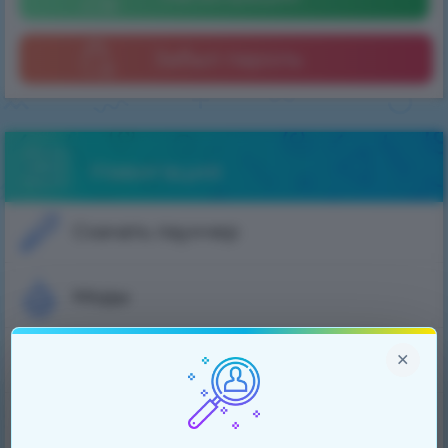
Забыл пароль
Навигация
Скачать лаунчер
Моды
×
Скины
Плащи