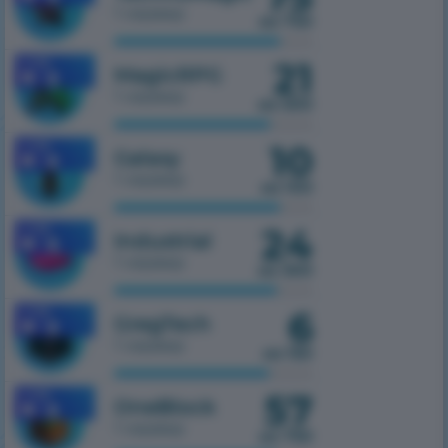
1 сервер
из 750
21
1.7.10
MagicRPG
1 сервер
из 500
10
1.7.10
Galaxy
1 сервер
из 100
24
1.7.10
Industrial
1 сервер
из 300
6
1.7.10
GregTech
1 сервер
из 150
57
1.7.10
OneBlock
1 сервер
из 750