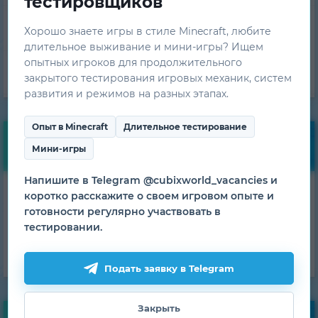
тестировщиков
Техническая поддержка
Хорошо знаете игры в стиле Minecraft, любите
длительное выживание и мини-игры? Ищем
опытных игроков для продолжительного
Команда проекта
закрытого тестирования игровых механик, систем
развития и режимов на разных этапах.
Опыт в Minecraft
Длительное тестирование
Бесплатные бонусы
Мини-игры
Напишите в Telegram @cubixworld_vacancies и
Получай ежедневные
коротко расскажите о своем игровом опыте и
бонусы!
готовности регулярно участвовать в
тестировании.
ПОЛУЧИТЬ
Подать заявку в Telegram
Закрыть