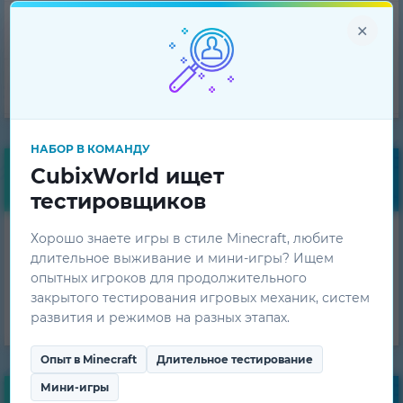
×
Техническая поддержка
Команда проекта
НАБОР В КОМАНДУ
CubixWorld ищет
Бесплатные бонусы
тестировщиков
Получай ежедневные
Хорошо знаете игры в стиле Minecraft, любите
длительное выживание и мини-игры? Ищем
бонусы!
опытных игроков для продолжительного
закрытого тестирования игровых механик, систем
ПОЛУЧИТЬ
развития и режимов на разных этапах.
Опыт в Minecraft
Длительное тестирование
Мини-игры