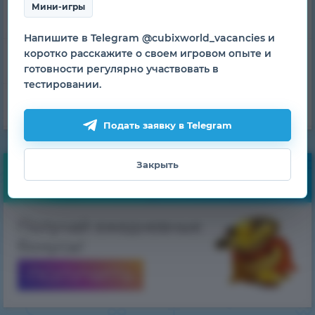
Мини-игры
Вопрос-Ответ
Напишите в Telegram @cubixworld_vacancies и
коротко расскажите о своем игровом опыте и
Техническая поддержка
готовности регулярно участвовать в
тестировании.
Команда проекта
Подать заявку в Telegram
Закрыть
Бесплатные бонусы
Получай ежедневные
бонусы!
ПОЛУЧИТЬ