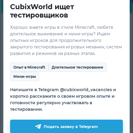
Авторизация
CubixWorld ищет
тестировщиков
Хорошо знаете игры в стиле Minecraft, любите
длительное выживание и мини-игры? Ищем
опытных игроков для продолжительного
закрытого тестирования игровых механик, систем
развития и режимов на разных этапах.
Опыт в Minecraft
Длительное тестирование
Войти
Мини-игры
Напишите в Telegram @cubixworld_vacancies и
коротко расскажите о своем игровом опыте и
Регистрация
готовности регулярно участвовать в
тестировании.
Забыл пароль
Подать заявку в Telegram