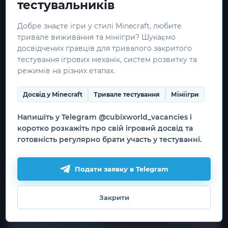
тестувальників
СЕРВІСОМ MINECRAFT. НЕ СХВАЛЕНО
І НЕ ПОВ'ЯЗАНО З MOJANG АБО
MICROSOFT.
Добре знаєте ігри у стилі Minecraft, любите
тривале виживання та мініігри? Шукаємо
досвідчених гравців для тривалого закритого
Корисна інформація
тестування ігрових механік, систем розвитку та
режимів на різних етапах.
Як почати гру
Скачати лаунчер
Досвід у Minecraft
Тривале тестування
Мініігри
Ігрові сервери
Реєстрація
Напишіть у Telegram @cubixworld_vacancies і
Наша команда
коротко розкажіть про свій ігровий досвід та
Вакансії
готовність регулярно брати участь у тестуванні.
Подати заявку в Telegram
Корисні посилання
Промо сторінка
Закрити
Ми використовуємо файли cookie
Правила гри
для роботи сайту, захисту форм
Угода користувача
та необовʼязкової статистики.