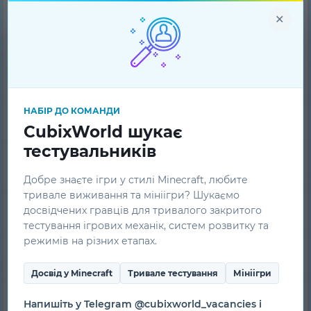
×
Моди
Скіни
НАБІР ДО КОМАНДИ
Плащі
CubixWorld шукає
тестувальників
Рейтинг гравців
Добре знаєте ігри у стилі Minecraft, любите
тривале виживання та мініігри? Шукаємо
досвідчених гравців для тривалого закритого
Банліст
тестування ігрових механік, систем розвитку та
режимів на різних етапах.
Питання-Відповідь
Досвід у Minecraft
Тривале тестування
Мініігри
Технічна підтримка
Напишіть у Telegram @cubixworld_vacancies і