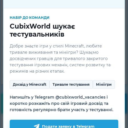
Рейтинг гравців
НАБІР ДО КОМАНДИ
Банліст
CubixWorld шукає
тестувальників
Питання-Відповідь
Добре знаєте ігри у стилі Minecraft, любите
тривале виживання та мініігри? Шукаємо
Технічна підтримка
досвідчених гравців для тривалого закритого
тестування ігрових механік, систем розвитку та
режимів на різних етапах.
Команда проєкту
Досвід у Minecraft
Тривале тестування
Мініігри
Напишіть у Telegram @cubixworld_vacancies і
Безкоштовні бонуси
коротко розкажіть про свій ігровий досвід та
готовність регулярно брати участь у тестуванні.
Отримуй щоденні
Подати заявку в Telegram