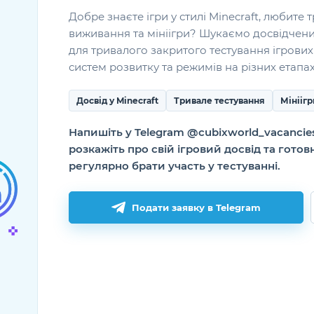
Добре знаєте ігри у стилі Minecraft, любите 
виживання та мініігри? Шукаємо досвідчени
для тривалого закритого тестування ігрових
систем розвитку та режимів на різних етапах
Досвід у Minecraft
Тривале тестування
Мінііг
Напишіть у Telegram @cubixworld_vacancies
розкажіть про свій ігровий досвід та готов
регулярно брати участь у тестуванні.
Подати заявку в Telegram