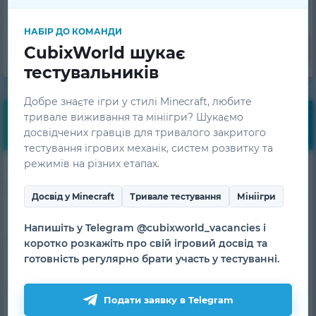
Реєстрація
НАБІР ДО КОМАНДИ
Забув пароль
CubixWorld шукає
тестувальників
Добре знаєте ігри у стилі Minecraft, любите
тривале виживання та мініігри? Шукаємо
Навігація
досвідчених гравців для тривалого закритого
тестування ігрових механік, систем розвитку та
режимів на різних етапах.
Скачати лаунчер
Досвід у Minecraft
Тривале тестування
Мініігри
Моди
Напишіть у Telegram @cubixworld_vacancies і
коротко розкажіть про свій ігровий досвід та
готовність регулярно брати участь у тестуванні.
Скіни
Подати заявку в Telegram
Плащі