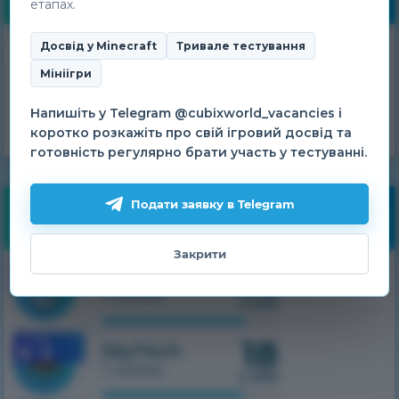
етапах.
Досвід у Minecraft
Тривале тестування
Отримуй щоденні
Мініігри
бонуси!
ОТРИМАТИ
Напишіть у Telegram @cubixworld_vacancies і
коротко розкажіть про свій ігровий досвід та
готовність регулярно брати участь у тестуванні.
Подати заявку в Telegram
Моніторинг
Закрити
36
1.7.10
HiTech
1 сервер
з 500
18
1.7.10
SkyTech
1 сервер
з 300