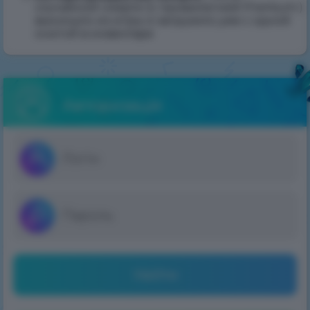
случайной смерти (с привилегией Premium )
выкинуло из игры и загрузило уже с одной
книгой в инвентаре
Авторизація
Увійти