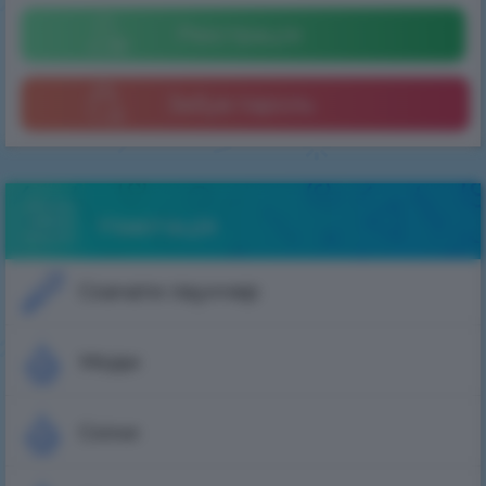
Реєстрація
Забув пароль
Навігація
Скачати лаунчер
Моди
Скіни