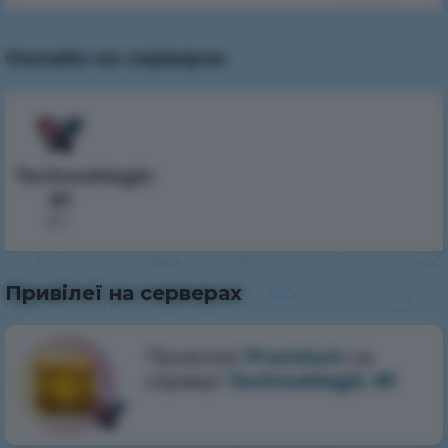
Онлайн на серверах
TechnoMagic
#1
0 г.
Привілеї на серверах
Привілей
Premium
на
сервері
TechnoMagic #1