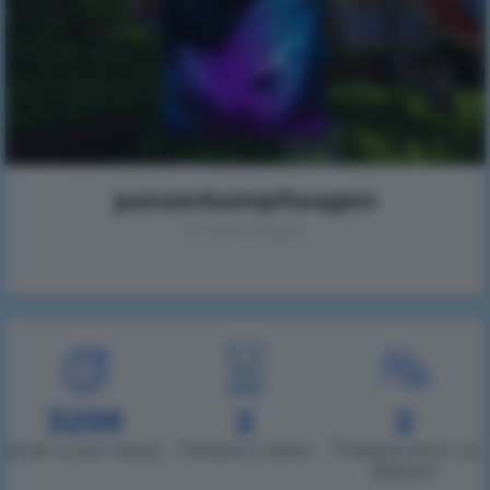
panzerkampfwagen
(Николай)
3259
2
2
Днів із реєстрації
Награно годин
Повідомлень на
форумі