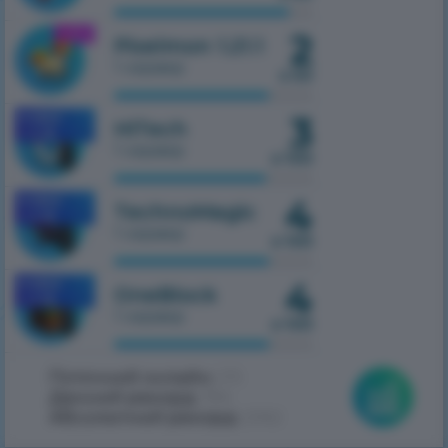
2
1.21.1
Pixelmon 1.21.1
1 сервер
з 50
3
MOBILE
HiTech
1.7.10
1 сервер
з 100
4
MOBILE
TechnoMagic
1.7.10
1 сервер
з 100
4
MOBILE
OneBlock
1.7.10
1 сервер
з 100
Поточний онлайн:
215
Денний рекорд:
394
Абсолютний рекорд:
2062