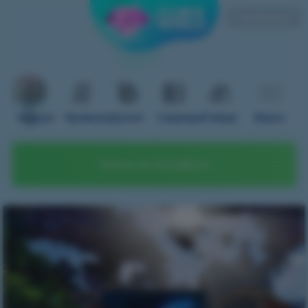
Українська
Форум
Правила
Донат
Сервери
Гайди
Відео
Грати на телефоні