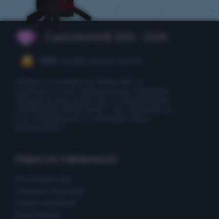
CubixWorld © 2015 - 2026
CEO:
ceo@cubixworld.net
Авторські права на Minecraft та
пов'язані з ним зображення належать
Mojang та Microsoft. НЕ Є ОФІЦІЙНИМ
СЕРВІСОМ MINECRAFT. НЕ СХВАЛЕНО
І НЕ ПОВ'ЯЗАНО З MOJANG АБО
MICROSOFT.
Корисна інформація
Як почати гру
Скачати лаунчер
Ігрові сервери
Реєстрація