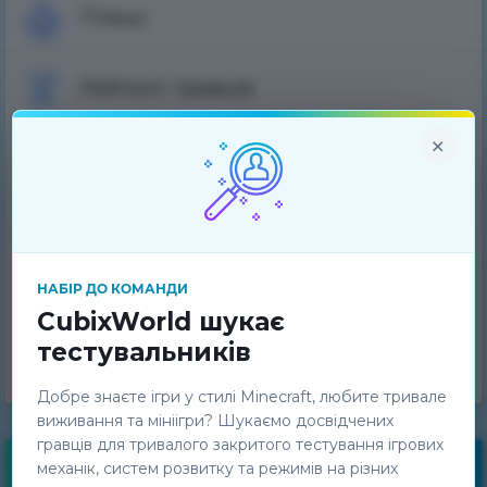
Плащі
Рейтинг гравців
×
Банліст
Питання-Відповідь
НАБІР ДО КОМАНДИ
Технічна підтримка
CubixWorld шукає
тестувальників
Команда проєкту
Добре знаєте ігри у стилі Minecraft, любите тривале
виживання та мініігри? Шукаємо досвідчених
гравців для тривалого закритого тестування ігрових
механік, систем розвитку та режимів на різних
Безкоштовні бонуси