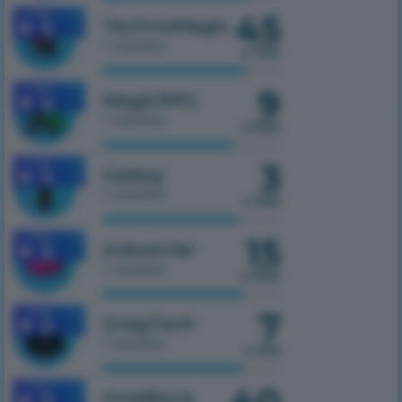
45
1.7.10
TechnoMagic
1 сервер
з 750
9
1.7.10
MagicRPG
1 сервер
з 500
3
1.7.10
Galaxy
1 сервер
з 100
15
1.7.10
Industrial
1 сервер
з 300
7
1.7.10
GregTech
1 сервер
з 150
40
1.7.10
OneBlock