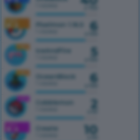
1 сервер
з 750
6
1.16.5
Pixelmon 1.16.5
1 сервер
з 100
5
1.16.5
IceAndFire
1 сервер
з 100
6
1.16.5
OceanBlock
1 сервер
з 100
2
1.21.1
Cobblemon
1 сервер
з 50
10
1.21.1
Create
1 сервер
з 50