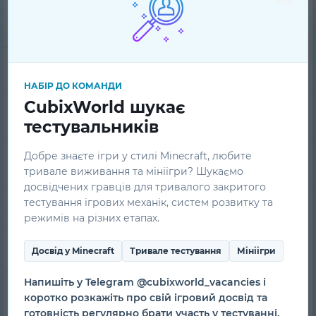
Скіни
Плащі
НАБІР ДО КОМАНДИ
CubixWorld шукає
Рейтинг гравців
тестувальників
Добре знаєте ігри у стилі Minecraft, любите
Банліст
тривале виживання та мініігри? Шукаємо
досвідчених гравців для тривалого закритого
тестування ігрових механік, систем розвитку та
Питання-Відповідь
режимів на різних етапах.
Досвід у Minecraft
Тривале тестування
Мініігри
Технічна підтримка
Напишіть у Telegram @cubixworld_vacancies і
Команда проєкту
коротко розкажіть про свій ігровий досвід та
готовність регулярно брати участь у тестуванні.