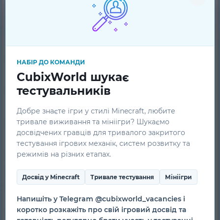
Моди
Скіни
НАБІР ДО КОМАНДИ
Плащі
CubixWorld шукає
тестувальників
Рейтинг гравців
Добре знаєте ігри у стилі Minecraft, любите
тривале виживання та мініігри? Шукаємо
досвідчених гравців для тривалого закритого
Банліст
тестування ігрових механік, систем розвитку та
режимів на різних етапах.
Питання-Відповідь
Досвід у Minecraft
Тривале тестування
Мініігри
Напишіть у Telegram @cubixworld_vacancies і
Технічна підтримка
коротко розкажіть про свій ігровий досвід та