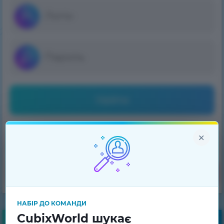
Увійти
×
Реєстрація
Забув пароль
НАБІР ДО КОМАНДИ
CubixWorld шукає