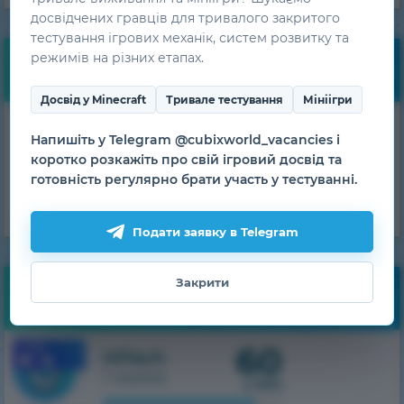
досвідчених гравців для тривалого закритого
тестування ігрових механік, систем розвитку та
режимів на різних етапах.
Безкоштовні бонуси
Досвід у Minecraft
Тривале тестування
Мініігри
Отримуй щоденні
Напишіть у Telegram @cubixworld_vacancies і
бонуси!
коротко розкажіть про свій ігровий досвід та
готовність регулярно брати участь у тестуванні.
ОТРИМАТИ
Подати заявку в Telegram
Закрити
Моніторинг
60
1.7.10
HiTech
1 сервер
з 500