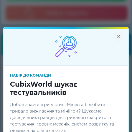
Забув пароль
×
Навігація
Скачати лаунчер
НАБІР ДО КОМАНДИ
Моди
CubixWorld шукає
тестувальників
Скіни
Добре знаєте ігри у стилі Minecraft, любите
тривале виживання та мініігри? Шукаємо
досвідчених гравців для тривалого закритого
Плащі
тестування ігрових механік, систем розвитку та
режимів на різних етапах.