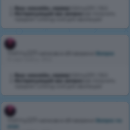
Ваш никнейм, сервер
:Vishny2211, 1.16.5
Интересующий вас вопрос
:как получить
предмет Linking cord для эволюции
Vishny2211
написав в обговоренні
Вопрос
10 серп 2025 р., 09:12
Ваш никнейм, сервер
:Vishny2211, 1.16.5
Интересующий вас вопрос
:как получить
предмет Linking cord для эволюции
Vishny2211
написав в обговоренні
Вопрос по
игре