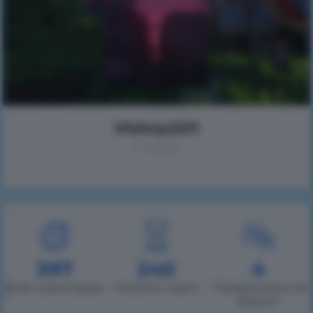
Vishny2211
(Лера)
397
240
4
Днів із реєстрації
Награно годин
Повідомлень на
форумі