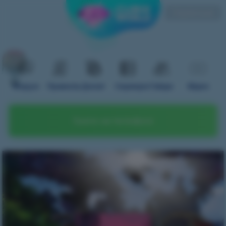
Українська
Форум
Правила
Донат
Сервери
Гайди
Відео
Грати на телефоні