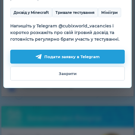
Рейтинг гравців
Досвід у Minecraft
Тривале тестування
Мініігри
Напишіть у Telegram @cubixworld_vacancies і
Банліст
коротко розкажіть про свій ігровий досвід та
готовність регулярно брати участь у тестуванні.
Питання-Відповідь
Подати заявку в Telegram
Технічна підтримка
Закрити
Команда проєкту
Безкоштовні бонуси