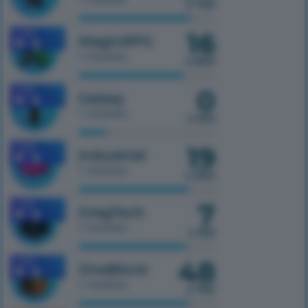
з 750
16
1.7.10
MagicRPG
1 сервер
з 500
0
1.7.10
Galaxy
1 сервер
з 100
19
1.7.10
Industrial
1 сервер
з 300
7
1.7.10
GregTech
1 сервер
з 150
48
1.7.10
OneBlock
1 сервер
з 750