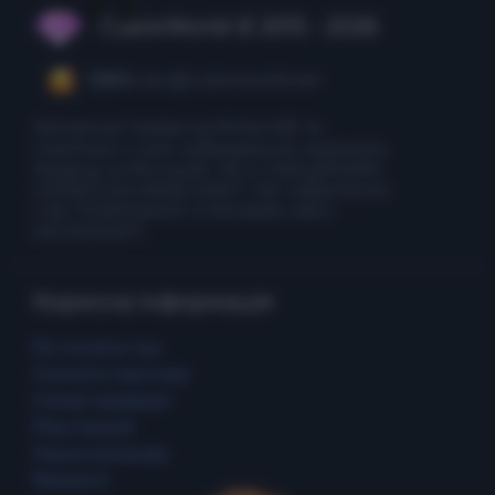
CubixWorld © 2015 - 2026
CEO:
ceo@cubixworld.net
Авторські права на Minecraft та
пов'язані з ним зображення належать
Mojang та Microsoft. НЕ Є ОФІЦІЙНИМ
СЕРВІСОМ MINECRAFT. НЕ СХВАЛЕНО
І НЕ ПОВ'ЯЗАНО З MOJANG АБО
MICROSOFT.
Корисна інформація
Як почати гру
Скачати лаунчер
Ігрові сервери
Реєстрація
Наша команда
Вакансії