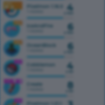
4
1.16.5
Pixelmon 1.16.5
1 сервер
з 100
6
1.16.5
IceAndFire
1 сервер
з 100
6
1.16.5
OceanBlock
1 сервер
з 100
4
1.21.1
Cobblemon
1 сервер
з 50
8
1.21.1
Create
1 сервер
з 50
3
1.21.1
Pixelmon 1.21.1