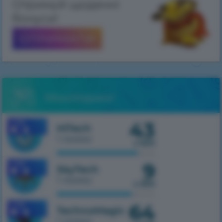
Отримуй щоденні
бонуси!
ОТРИМАТИ
Моніторинг
43
1.7.10
HiTech
1 сервер
з 500
9
1.7.10
SkyTech
1 сервер
з 300
64
1.7.10
TechnoMagic
1 сервер