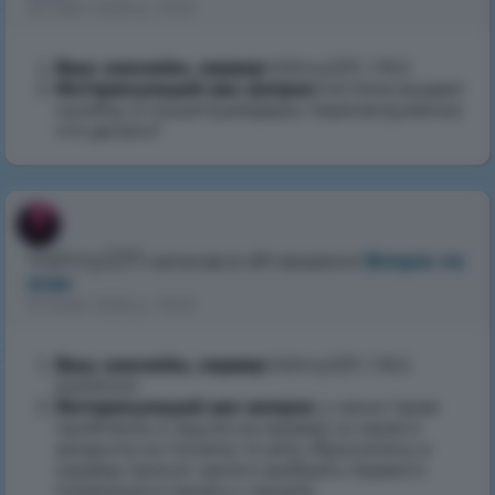
22 серп 2025 р., 15:52
Ваш никнейм, сервер
:Vishny2211, 1.16.5
Интересующий вас вопрос
:система выдает
ошибку и пишет(шейдеры перезагружены)
что делать?
Vishny2211
написав в обговоренні
Вопрос по
игре
10 жовт 2025 р., 19:23
Ваш никнейм, сервер
:Vishny2211, 1.16.5
pixelmon
Интересующий вас вопрос
: у меня такая
проблема, я зашла на сервер со своего
аккаунта но почему-то все сбросилось и
сервер просит заного выбрать первого
покемона и начать с начала.