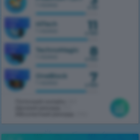
1 сервер
з 50
11
MOBILE
HiTech
1.7.10
1 сервер
з 100
8
MOBILE
TechnoMagic
1.7.10
1 сервер
з 100
7
MOBILE
OneBlock
1.7.10
1 сервер
з 100
Поточний онлайн:
263
Денний рекорд:
372
Абсолютний рекорд:
2062