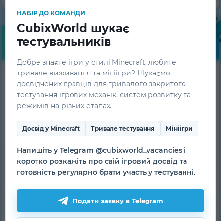
НАБІР ДО КОМАНДИ
CubixWorld шукає
тестувальників
Авторизація
Добре знаєте ігри у стилі Minecraft, любите
тривале виживання та мініігри? Шукаємо
досвідчених гравців для тривалого закритого
тестування ігрових механік, систем розвитку та
режимів на різних етапах.
Досвід у Minecraft
Тривале тестування
Мініігри
Напишіть у Telegram @cubixworld_vacancies і
коротко розкажіть про свій ігровий досвід та
Увійти
готовність регулярно брати участь у тестуванні.
Подати заявку в Telegram
Реєстрація