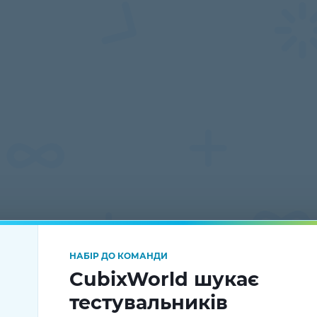
НАБІР ДО КОМАНДИ
CubixWorld шукає
тестувальників