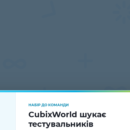
НАБІР ДО КОМАНДИ
CubixWorld шукає
тестувальників