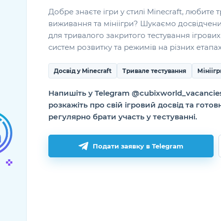
Добре знаєте ігри у стилі Minecraft, любите 
виживання та мініігри? Шукаємо досвідчени
для тривалого закритого тестування ігрових
систем розвитку та режимів на різних етапах
Досвід у Minecraft
Тривале тестування
Мінііг
Напишіть у Telegram @cubixworld_vacancies
розкажіть про свій ігровий досвід та готов
регулярно брати участь у тестуванні.
Подати заявку в Telegram