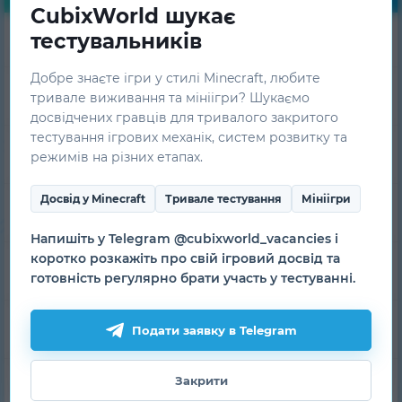
CubixWorld шукає
тестувальників
Скачати лаунчер
Добре знаєте ігри у стилі Minecraft, любите
Моди
тривале виживання та мініігри? Шукаємо
досвідчених гравців для тривалого закритого
тестування ігрових механік, систем розвитку та
Скіни
режимів на різних етапах.
Досвід у Minecraft
Тривале тестування
Мініігри
Плащі
Напишіть у Telegram @cubixworld_vacancies і
коротко розкажіть про свій ігровий досвід та
Рейтинг гравців
готовність регулярно брати участь у тестуванні.
Банліст
Подати заявку в Telegram
Закрити
Питання-Відповідь