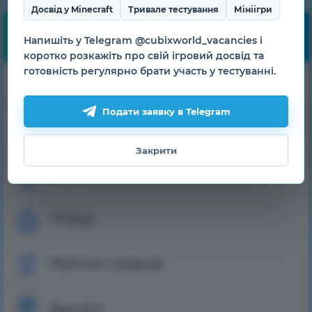
Досвід у Minecraft
Тривале тестування
Мініігри
Навігація
Напишіть у Telegram @cubixworld_vacancies і
коротко розкажіть про свій ігровий досвід та
готовність регулярно брати участь у тестуванні.
Скачати лаунчер
Подати заявку в Telegram
Моди
Закрити
Скіни
Плащі
Рейтинг гравців
Банліст