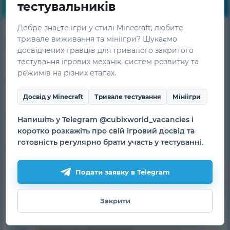
Навігація
тестувальників
Добре знаєте ігри у стилі Minecraft, любите
Скачати лаунчер
тривале виживання та мініігри? Шукаємо
досвідчених гравців для тривалого закритого
тестування ігрових механік, систем розвитку та
Моди
режимів на різних етапах.
Досвід у Minecraft
Тривале тестування
Мініігри
Скіни
Напишіть у Telegram @cubixworld_vacancies і
коротко розкажіть про свій ігровий досвід та
Плащі
готовність регулярно брати участь у тестуванні.
Рейтинг гравців
Подати заявку в Telegram
Банліст
Закрити