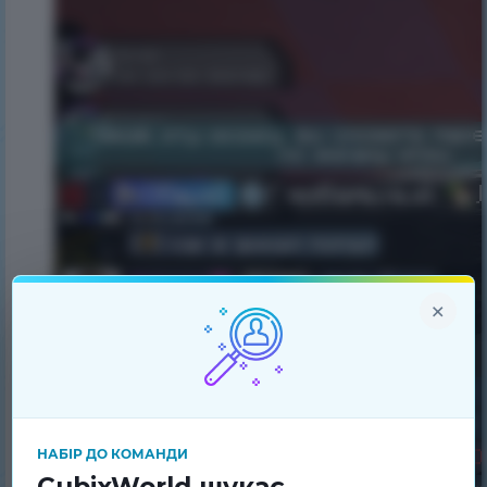
×
НАБІР ДО КОМАНДИ