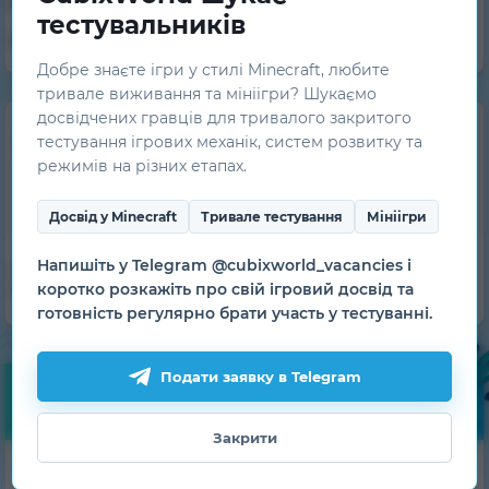
идеально все правила 9
тестувальників
12. Как давно вы играете на сервере? 2 мес
Добре знаєте ігри у стилі Minecraft, любите
тривале виживання та мініігри? Шукаємо
досвідчених гравців для тривалого закритого
тестування ігрових механік, систем розвитку та
Nolandemort
режимів на різних етапах.
написав в обговоренні
Баг с
фермой боссов (кубикс рпг)
28 лют 2025 р., 07:34
Досвід у Minecraft
Тривале тестування
Мініігри
Напишіть у Telegram @cubixworld_vacancies і
Увы и ах, механика боссов, продолжаем ставить с
коротко розкажіть про свій ігровий досвід та
твинка!
готовність регулярно брати участь у тестуванні.
Подати заявку в Telegram
Авторизація
Закрити