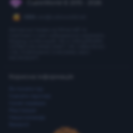
CubixWorld © 2015 - 2026
CEO:
ceo@cubixworld.net
Авторські права на Minecraft та
пов'язані з ним зображення належать
Mojang та Microsoft. НЕ Є ОФІЦІЙНИМ
СЕРВІСОМ MINECRAFT. НЕ СХВАЛЕНО
І НЕ ПОВ'ЯЗАНО З MOJANG АБО
MICROSOFT.
Корисна інформація
Як почати гру
Скачати лаунчер
Ігрові сервери
Реєстрація
Наша команда
Вакансії