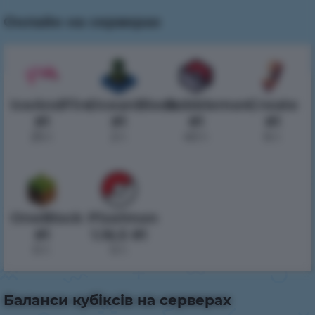
Онлайн на серверах
IceAndFire
OceanBlock
Cobblemon
Create
#1
#1
#1
#1
25 г.
2 г.
40 г.
6 г.
OneBlock
Pixelmon
#1
1.16.5 #1
0 г.
0 г.
Баланси кубіксів на серверах