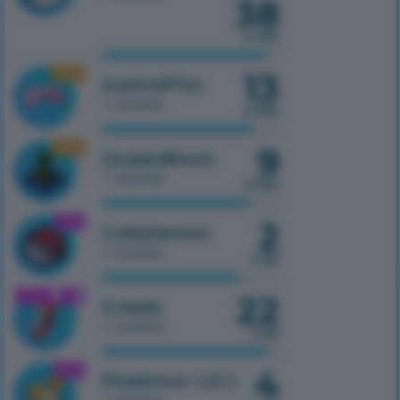
38
з 100
13
1.16.5
IceAndFire
1 сервер
з 100
9
1.16.5
OceanBlock
1 сервер
з 100
2
1.21.1
Cobblemon
1 сервер
з 50
22
1.21.1
Create
1 сервер
з 50
4
1.21.1
Pixelmon 1.21.1