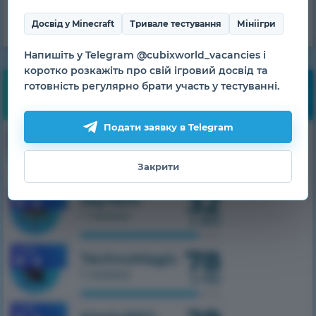
ОТРИМАТИ
Досвід у Minecraft
Тривале тестування
Мініігри
Напишіть у Telegram @cubixworld_vacancies і
коротко розкажіть про свій ігровий досвід та
готовність регулярно брати участь у тестуванні.
Моніторинг
Подати заявку в Telegram
63
1.7.10
HiTech
1 сервер
з 500
Закрити
32
1.7.10
SkyTech
1 сервер
з 300
78
1.7.10
TechnoMagic
1 сервер
з 750
1.7.10