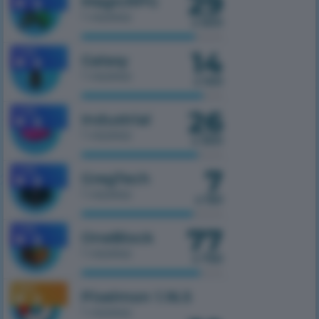
29
MagicRPG
1 сервер
з 500
14
1.7.10
Galaxy
1 сервер
з 100
26
1.7.10
Industrial
1 сервер
з 300
7
1.7.10
GregTech
1 сервер
з 150
77
1.7.10
OneBlock
1 сервер
з 750
1.16.5
Pixelmon 1.16.5
1 сервер