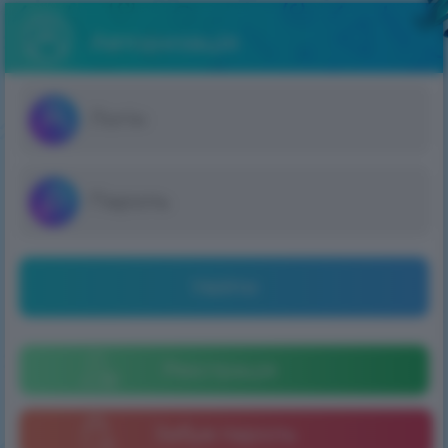
Авторизація
Увійти
Реєстрація
Забув пароль