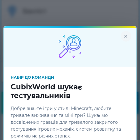
Банліст
Питання-Відповідь
×
Технічна підтримка
Команда проєкту
НАБІР ДО КОМАНДИ
CubixWorld шукає
тестувальників
Безкоштовні бонуси
Добре знаєте ігри у стилі Minecraft, любите
тривале виживання та мініігри? Шукаємо
досвідчених гравців для тривалого закритого
Отримуй щоденні
тестування ігрових механік, систем розвитку та
бонуси!
режимів на різних етапах.