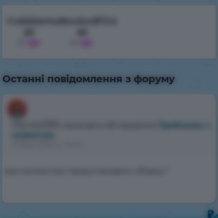
Cobblemon
IceAndFire
#1
#1
0
0
Останні повідомлення з форуму
Myved185
написав в обговоренні
Проблкмы с
клиентом.
15 бер 2026 р., 14:43
как полностью переустановить сборку?