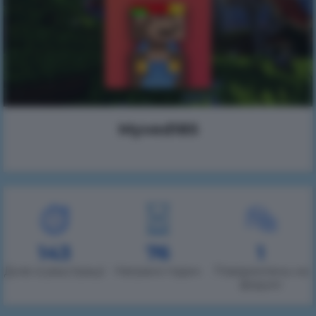
Myved185
143
76
1
Днів із реєстрації
Награно годин
Повідомлень на
форумі