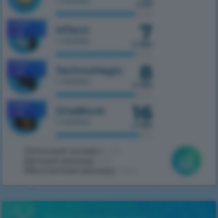
1 сервер
з 50
7
MOBILE
HiTech
1.7.10
1 сервер
з 100
8
MOBILE
TechnoMagic
1.7.10
1 сервер
з 100
16
MOBILE
OneBlock
1.7.10
1 сервер
з 100
Поточний онлайн:
445
Денний рекорд:
453
Абсолютний рекорд:
2062