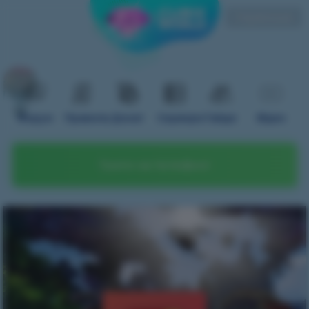
Українська
Форум
Правила
Донат
Сервери
Гайди
Відео
Грати на телефоні