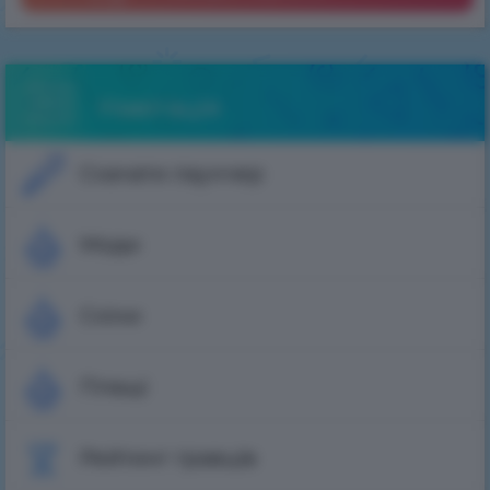
Навігація
Скачати лаунчер
Моди
Скіни
Плащі
Рейтинг гравців