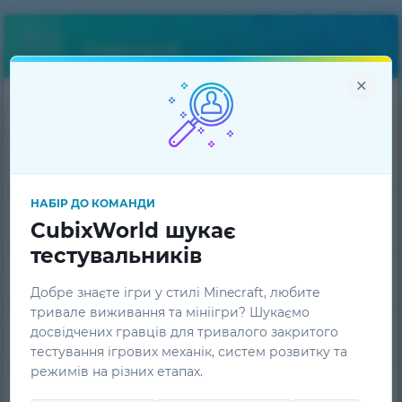
Навігація
×
Скачати лаунчер
Моди
НАБІР ДО КОМАНДИ
Скіни
CubixWorld шукає
тестувальників
Плащі
Добре знаєте ігри у стилі Minecraft, любите
тривале виживання та мініігри? Шукаємо
досвідчених гравців для тривалого закритого
Рейтинг гравців
тестування ігрових механік, систем розвитку та
режимів на різних етапах.
Банліст