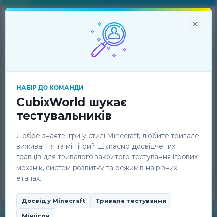
×
НАБІР ДО КОМАНДИ
CubixWorld шукає
Увійти
тестувальників
Добре знаєте ігри у стилі Minecraft, любите тривале
виживання та мініігри? Шукаємо досвідчених
Реєстрація
гравців для тривалого закритого тестування ігрових
механік, систем розвитку та режимів на різних
етапах.
Забув пароль
Досвід у Minecraft
Тривале тестування
Мініігри