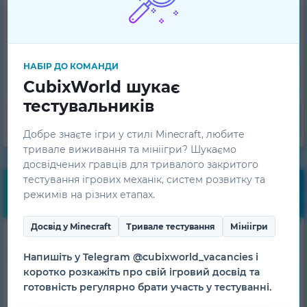
Увійти
НАБІР ДО КОМАНДИ
Реєстрація
CubixWorld шукає
тестувальників
Забув пароль
Добре знаєте ігри у стилі Minecraft, любите
тривале виживання та мініігри? Шукаємо
досвідчених гравців для тривалого закритого
тестування ігрових механік, систем розвитку та
Навігація
режимів на різних етапах.
Досвід у Minecraft
Тривале тестування
Мініігри
Скачати лаунчер
Напишіть у Telegram @cubixworld_vacancies і
коротко розкажіть про свій ігровий досвід та
Моди
готовність регулярно брати участь у тестуванні.